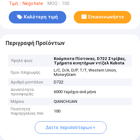
Τιμή：Negotiate
MOQ：100
Καλύτερη τιμή
Επικοινωνήστε
Περιγραφή Προϊόντων
,
,
Κούμποτα Πίστονας
D722 Στρίβας
Υψηλό φως
Τμήματα κινητήρων ντίζελ Kubota
L/C, D/A, D/P, T/T, Western Union,
Όροι πληρωμής
MoneyGram
Αριθμό μοντέλου
D722
Δυνατότητα
6000 τεμάχια ανά μήνα
προσφοράς
Μάρκα
QIANCHUAN
Ποσότητα
100
παραγγελίας min
Δείτε περισσότερων