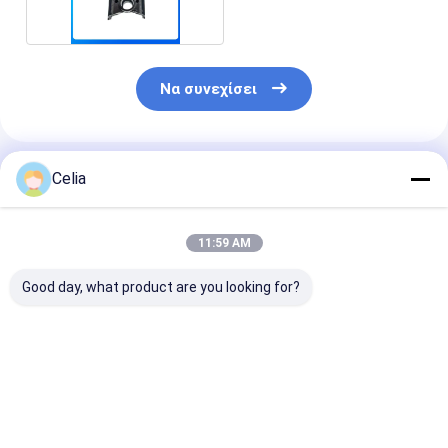
Να συνεχίσει
Συνιστώμενα Προϊόντα
Celia
11:59 AM
Good day, what product are you looking for?
Αντλία νερού 1C010-
16060-21114 Πιστόν
Υδραυλική αντ
73032 για μηχανή
STD 78mm Για
31351-76102 γ
Kubota V3800 V3600
κινητήρα Kubota
Kubota Tracto
V3300
V1505 D1105
L2050DT L23
L2500DT
Καλύτερη τιμή
Καλύτερη τιμή
Καλύτερη 