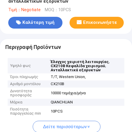
ανταλλακτικών εξορυκτών
Τιμή：Negotiate
MOQ：10PCS
Καλύτερη τιμή
Επικοινωνήστε
Περιγραφή Προϊόντων
,
Έλεγχος χειριστή λειτουργίας
Υψηλό φως
,
CX210B Κεφαλίδα χειρισμού
Ανταλλακτικά εξορυκτών
Όροι πληρωμής
T/T, Western Union,
Αριθμό μοντέλου
CX210B
Δυνατότητα
10000 τεμάχια/μήνα
προσφοράς
Μάρκα
QIANCHUAN
Ποσότητα
10PCS
παραγγελίας min
Δείτε περισσότερων