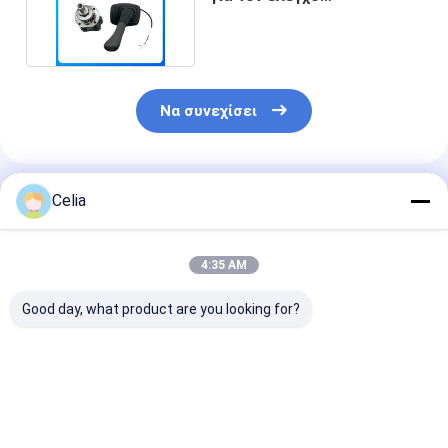
ανταλλακτικών εξορυκτών
Να συνεχίσει
Συνιστώμενα Προϊόντα
Celia
4:35 AM
Good day, what product are you looking for?
Αντλία Νερού
Φέρον 04233648 για
Αντλία λαδιού
145017951
Ανταλλακτικά
000-41 για
145017950
Μηχανής Deutz
ανταλλακτικά
145017730 για
F4L912
κινητήρα SDE