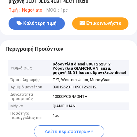
μηχανή 3LD1 3LD2 4LB1 4LC1 Isuzu
Τιμή：Negotiate
MOQ：1pc
Καλύτερη τιμή
Επικοινωνήστε
Περιγραφή Προϊόντων
,
υδραντλία diesel 8981262312
Υψηλό φως
,
Υδραντλία QIANCHUAN Isuzu
μηχανή 3LD1 Isuzu υδραντλιών diesel
Όροι πληρωμής
T/T, Western Union, MoneyGram
Αριθμό μοντέλου
8981262311 8981262312
Δυνατότητα
10000PCS/MONTH
προσφοράς
Μάρκα
QIANCHUAN
Ποσότητα
1pc
παραγγελίας min
Δείτε περισσότερων