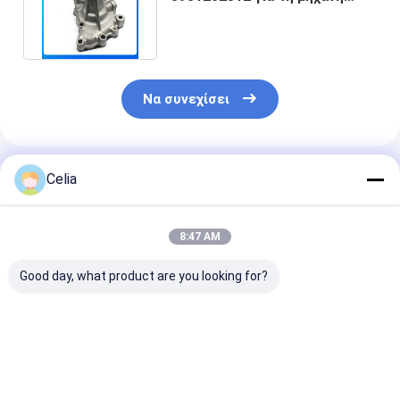
3LD1 3LD2 4LB1 4LC1 Isuzu
Να συνεχίσει
Συνιστώμενα Προϊόντα
Celia
8:47 AM
Good day, what product are you looking for?
295050-0450 8-
095000-0302 1-
095000-6302 
97622035-1 Ενέττης
15300367-2 Μπεκ
15300436-1 
καυσίμου για
Ψεκασμού Καυσίμου
Ψεκασμού Καυ
κινητήρες Isuzu
Για Κινητήρα Isuzu
για Κινητήρα I