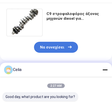
C9 στροφαλοφόρος άξονας
μηχανών diesel για
σφυρηλατημένο τον το
ERPILLAR χάλυβα
Να συνεχίσει
Συνιστώμενα Προϊόντα
Celia
2:27 AM
Good day, what product are you looking for?