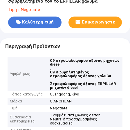
σφυρηλατημένο τον το ERPILLAR χάλυβα
Τιμή：Negotiate
Καλύτερη τιμή
Επικοινωνήστε
Περιγραφή Προϊόντων
C9 στροφαλοφόρος άξονας μηχανών
diesel
,
C9 σφυρηλατημένος
Υψηλό φως
στροφαλοφόρος άξονας χάλυβα
,
Στροφαλοφόρος άξονας ERPILLAR
μηχανών diesel
Τόπος καταγωγής
Guangdong, Κίνα
Μάρκα
QIANCHUAN
Τιμή
Negotiate
1 κομμάτι ανά ξύλινες carton
Συσκευασία
Neutral ή προσαρμοσμένες
λεπτομέρειες
συσκευασίες